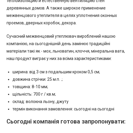
теплоизоляцию и естественную вентиляцию стен
деревянных домов. А также широкое применение
межвенцового утеплителя в целях уплотнения оконных
проемов, дверных коробок, декора.
Сучасний межвенцовий утеплювач вироблений нашою
компанією, на сьогоднішній день замінює традиційні
матеріали такі як - мох, льноватин, клоччя, мінеральна вата,
наш продукт виграє у них за всіма характеристиками:
ширина: від 3 см з подальшим кроком 0,5 см;
довжина стрічки: 25 м.п. .;
товщина: 8-10 мм;
щільність: 700 г / кв.м;
склад: волокна льону, джуту
термін виконання замовлення: сьогодні на сьогодні
Сьогодні компанія готова запропонувати: