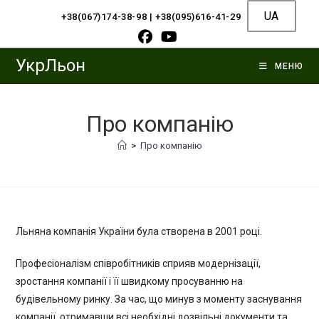
Перейти
UA
+38(067)174-38-98
|
+38(095)616-41-29
до
вмісту
УкрЛьон
МЕНЮ
Про компанію
>
Про компанію
Льняна компанія України була створена в 2001 році.
Професіоналізм співробітників сприяв модернізації,
зростання компанії і її швидкому просуванню на
будівельному ринку. За час, що минув з моменту заснування
компанії, отримавши всі необхідні дозвільні документи та