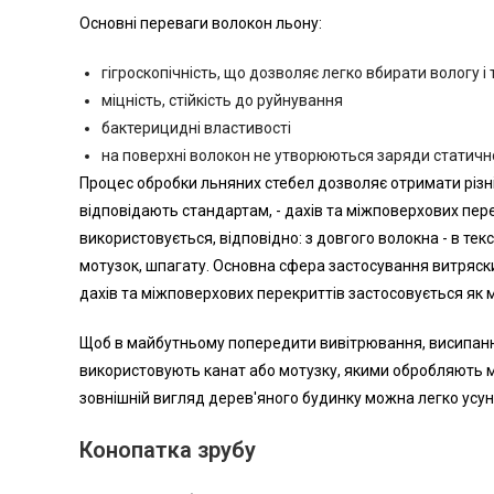
Основні переваги волокон льону:
гігроскопічність, що дозволяє легко вбирати вологу і
міцність, стійкість до руйнування
бактерицидні властивості
на поверхні волокон не утворюються заряди статичн
Процес обробки льняних стебел дозволяє отримати різні з
відповідають стандартам, - дахів та міжповерхових пер
використовується, відповідно: з довгого волокна - в тек
мотузок, шпагату. Основна сфера застосування витряски
дахів та міжповерхових перекриттів застосовується як м
Щоб в майбутньому попередити вивітрювання, висипання 
використовують канат або мотузку, якими обробляють
зовнішній вигляд дерев'яного будинку можна легко усунут
Конопатка зрубу