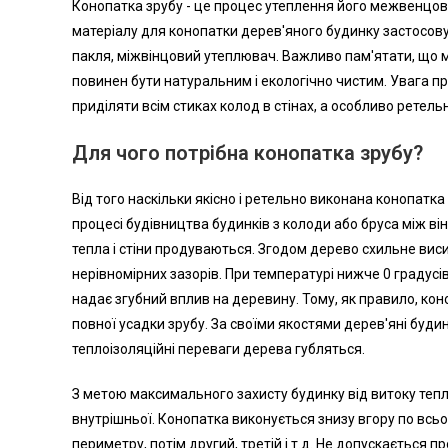
Конопатка зрубу - це процес утеплення його межвенцових 
матеріалу для конопатки дерев'яного будинку застосову
пакля, міжвінцовий утеплювач. Важливо пам'ятати, що 
повинен бути натуральним і екологічно чистим. Увага пр
приділяти всім стиках колод в стінах, а особливо ретельн
Для чого потрібна конопатка зрубу?
Від того наскільки якісно і ретельно виконана конопатк
процесі будівництва будинків з колоди або бруса між в
тепла і стіни продуваються. Згодом дерево схильне вис
нерівномірних зазорів. При температурі нижче 0 градусів
надає згубний вплив на деревину. Тому, як правило, кон
повної усадки зрубу. За своїми якостями дерев'яні будинк
теплоізоляційні переваги дерева губляться.
З метою максимального захисту будинку від витоку тепла
внутрішньої. Конопатка виконується знизу вгору по вс
периметру, потім другий, третій і т.д. Не допускається 