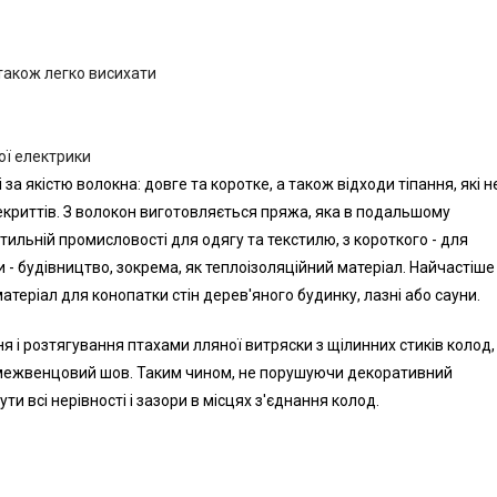
 також легко висихати
ої електрики
а якістю волокна: довге та коротке, а також відходи тіпання, які н
екриттів. З волокон виготовляється пряжа, яка в подальшому
стильній промисловості для одягу та текстилю, з короткого - для
 - будівництво, зокрема, як теплоізоляційний матеріал. Найчастіше
атеріал для конопатки стін дерев'яного будинку, лазні або сауни.
і розтягування птахами лляної витряски з щілинних стиків колод,
 межвенцовий шов. Таким чином, не порушуючи декоративний
и всі нерівності і зазори в місцях з'єднання колод.