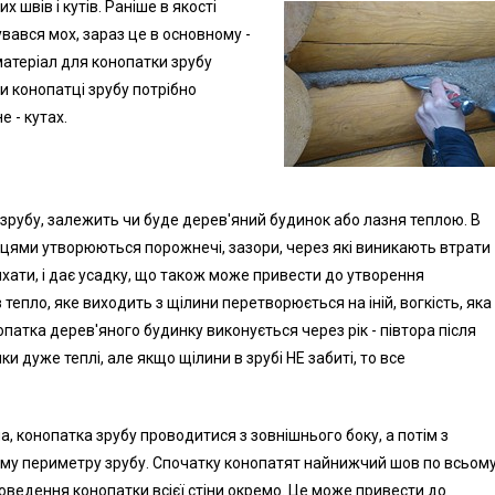
швів і кутів. Раніше в якості
вався мох, зараз це в основному -
матеріал для конопатки зрубу
и конопатці зрубу потрібно
е - кутах.
а зрубу, залежить чи буде дерев'яний будинок або лазня теплою. В
інцями утворюються порожнечі, зазори, через які виникають втрати
ихати, і дає усадку, що також може привести до утворення
 тепло, яке виходить з щілини перетворюється на іній, вогкість, яка
опатка дерев'яного будинку виконується через рік - півтора після
и дуже теплі, але якщо щілини в зрубі НЕ забиті, то все
, конопатка зрубу проводитися з зовнішнього боку, а потім з
ьому периметру зрубу. Спочатку конопатят найнижчий шов по всьом
проведення конопатки всієї стіни окремо. Це може привести до