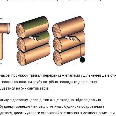
часові проміжки, тривалі перерви між етапами ущільнення швів сті
 процес конопатки зрубу потрібно проводити до початку
шуватися на 5-7 сантиметрів.
ьну підготовку і досвід, так як це складна і відповідальна
будинку і зовнішній вигляд стін. Якщо будинок побудований з
водитися, досить укласти стрічковий утеплювач в межвенцовие шви