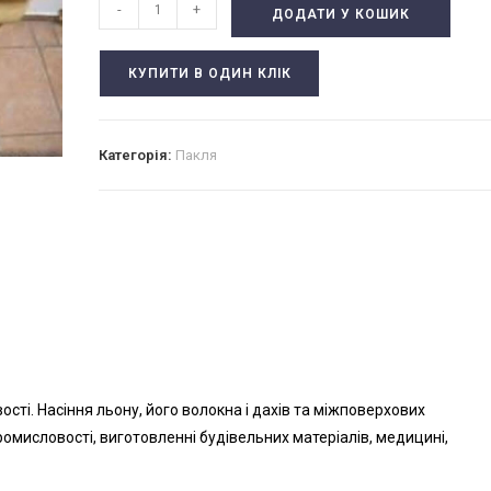
Пакля
-
+
ДОДАТИ У КОШИК
для
конопатки
КУПИТИ В ОДИН КЛІК
кількість
Категорія:
Пакля
сті. Насіння льону, його волокна і дахів та міжповерхових
омисловості, виготовленні будівельних матеріалів, медицині,