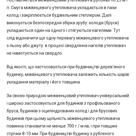
Поставляється межвенцовий утеплювач в рулонах по 25 м /
п. Смуга міжвінцевого утеплювача укладається в пази
колод і закріплюється будівельним степлером. Далі
виконується безпосередня збірка зрубу: колоди (бруси)
укладаються один на одного і стягуються нагелями. Тут
слід відзначити ще одну перевагу міжвінцевого утеплювача
з льону або джуту: в процесі свердління нагелів утеплювач
не намотується на свердло.
Від якості, що застосовується при будівництві дерев'яного
будинку, міжвінцевого утеплювача залежить кількість шарів
укладання матеріалу і його товщина.
За своєю природою межвенцовий утеплювач універсальний
і широко застосовується для будинків з профільованого
бруса, будинків з оциліндрованих колод і для брусових
будинків при цьому щільність міжвінцевого утеплювача
повинна становити не менше 700 г / м кв, і при товщині
стрічки 8-10 мм. При будівництві будинку з рубленого