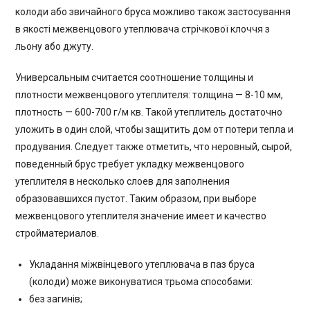
колоди або звичайного бруса можливо також застосування
в якості межвенцового утеплювача стрічкової клоччя з
льону або джуту.
Универсальным считается соотношение толщины и
плотности межвенцового утеплителя: толщина — 8-10 мм,
плотность — 600-700 г/м кв. Такой утеплитель достаточно
уложить в один слой, чтобы защитить дом от потери тепла и
продувания. Следует также отметить, что неровный, сырой,
поведенный брус требует укладку межвенцового
утеплителя в несколько слоев для заполнения
образовавшихся пустот. Таким образом, при выборе
межвенцового утеплителя значение имеет и качество
стройматериалов.
Укладання міжвінцевого утеплювача в паз бруса
(колоди) може виконуватися трьома способами:
без загинів;