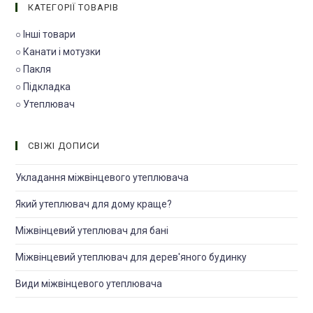
КАТЕГОРІЇ ТОВАРІВ
○ Інші товари
○ Канати і мотузки
○ Пакля
○ Підкладка
○ Утеплювач
СВІЖІ ДОПИСИ
Укладання міжвінцевого утеплювача
Який утеплювач для дому краще?
Міжвінцевий утеплювач для банi
Міжвінцевий утеплювач для дерев'яного будинку
Види міжвінцевого утеплювача