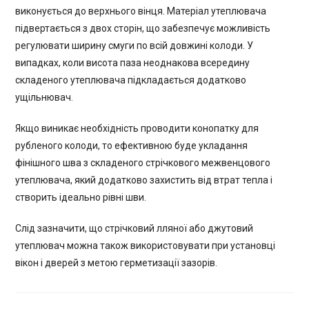
виконується до верхнього вінця. Матеріал утеплювача
підвертається з двох сторін, що забезпечує можливість
регулювати ширину смуги по всій довжині колоди. У
випадках, коли висота паза неоднакова всередину
складеного утеплювача підкладається додатково
ущільнювач.
Якщо виникає необхідність проводити конопатку для
рубленого колоди, то ефективною буде укладання
фінішного шва з складеного стрічкового межвенцового
утеплювача, який додатково захистить від втрат тепла і
створить ідеально рівні шви.
Слід зазначити, що стрічковий лляної або джутовий
утеплювач можна також використовувати при установці
вікон і дверей з метою герметизації зазорів.