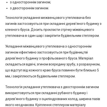
з одностороннім загином;
з двостороннім загином.
Технологія укладання межвенцового утеплювача без
загинів застосовується при складанні дерев'яного будинку з
клеєного бруса. Досить прокласти стрічку міжвінцевого
утеплювача в один шар і закріпити будівельним степлером.
Укладання міжвінцевого утеплювача з одностороннім
загином ефективно застосовується при будівництві
дерев'яного будинку з профільованого бруса. Матеріал
складається вдвічі, згином всередину зрубу, з розрахунком,
що відступ від кожного краю бруса повинен бути близько 5
мм, і закріплюється будівельним степлером.
Технологія укладання утеплювача з двостороннім загином
використовується при складанні рубаного будинку і
дерев'яного будинку з оциліндрованих колод, ширина пазів
якого неоднакова. Кріплення степлером матеріалу