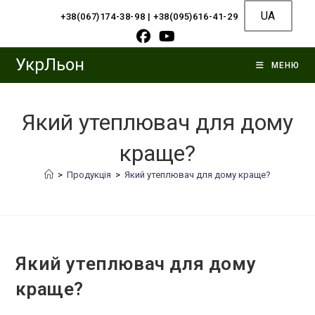
Перейти
UA
+38(067)174-38-98
|
+38(095)616-41-29
до
вмісту
УкрЛьон
МЕНЮ
Який утеплювач для дому
краще?
>
Продукція
>
Який утеплювач для дому краще?
Який утеплювач для дому
краще?