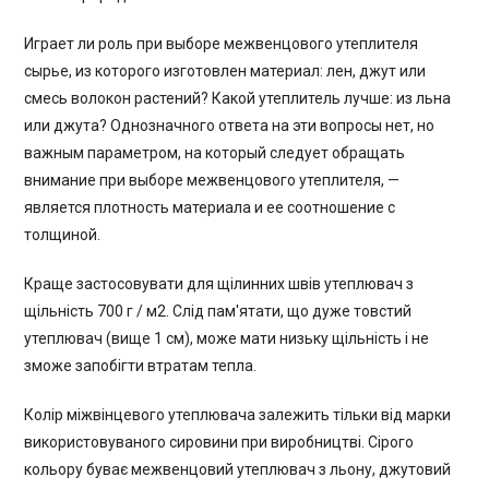
Играет ли роль при выборе межвенцового утеплителя
сырье, из которого изготовлен материал: лен, джут или
смесь волокон растений? Какой утеплитель лучше: из льна
или джута? Однозначного ответа на эти вопросы нет, но
важным параметром, на который следует обращать
внимание при выборе межвенцового утеплителя, —
является плотность материала и ее соотношение с
толщиной.
Краще застосовувати для щілинних швів утеплювач з
щільність 700 г / м2. Слід пам'ятати, що дуже товстий
утеплювач (вище 1 см), може мати низьку щільність і не
зможе запобігти втратам тепла.
Колір міжвінцевого утеплювача залежить тільки від марки
використовуваного сировини при виробництві. Сірого
кольору буває межвенцовий утеплювач з льону, джутовий