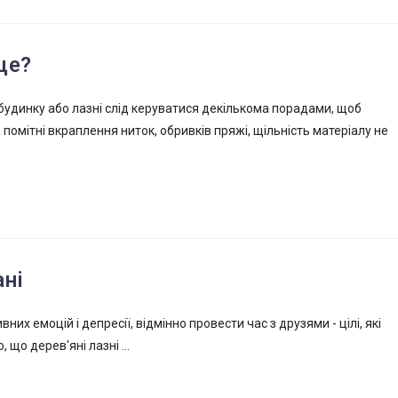
ще?
удинку або лазні слід керуватися декількома порадами, щоб
помітні вкраплення ниток, обривків пряжі, щільність матеріалу не
анi
их емоцій і депресії, відмінно провести час з друзями - цілі, які
 що дерев'яні лазні ...