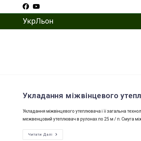
Перейти
до
вмісту
УкрЛьон
Укладання міжвінцевого утеп
Укладання міжвінцевого утеплювача і її загальна техно
межвенцовий утеплювач в рулонах по 25 м / п. Смуга між
Укладання
Читати Далі
Міжвінцевого