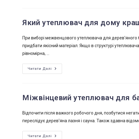
Утеплювача
Який утеплювач для дому кра
При виборі межвенцового утеплювача для дерев'яного б
придбати якісний матеріал. Якщо в структурі утеплювача 
рівномірна, ...
Який
Читати Далі
Утеплювач
Для
Дому
Краще?
Міжвінцевий утеплювач для б
Відпочити після важкого робочого дня, позбутися негативн
переслідує дерев'яна лазня і сауна. Також здавна відомо,
Міжвінцевий
Читати Далі